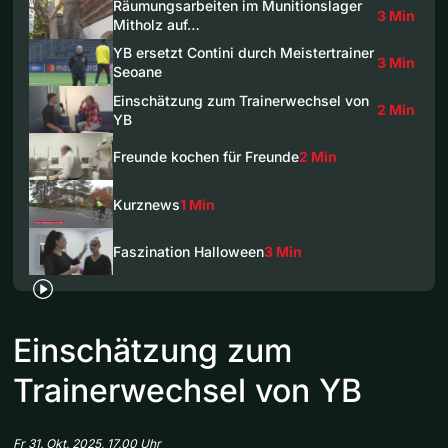
Räumungsarbeiten im Munitionslager
3 Min
Mitholz auf…
YB ersetzt Contini durch Meistertrainer
3 Min
Seoane
Einschätzung zum Trainerwechsel von
2 Min
YB
Freunde kochen für Freunde
2 Min
Kurznews
1 Min
Faszination Halloween
3 Min
Einschätzung zum
Trainerwechsel von YB
Fr 31. Okt. 2025, 17.00 Uhr