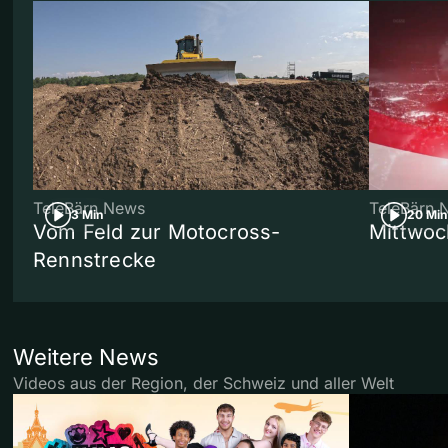
TeleBärn News
TeleBärn 
3 Min
20 Min
Vom Feld zur Motocross-
Mittwoc
Rennstrecke
Weitere News
Videos aus der Region, der Schweiz und aller Welt