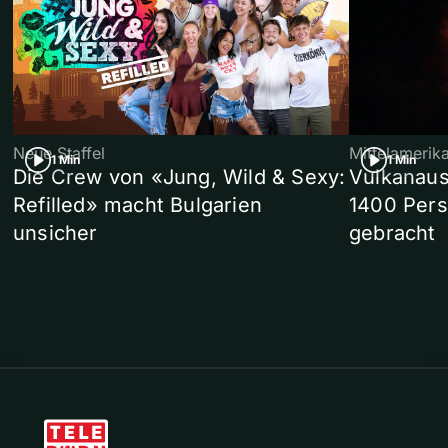
Neue Staffel
Mittelamerik
1 Min
1 Min
Die Crew von «Jung, Wild & Sexy:
Vulkanaus
Refilled» macht Bulgarien
1400 Pers
unsicher
gebracht