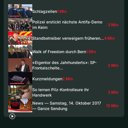
Schlagzeilen
1 Min
Polizei erstickt nächste Antifa-Demo
3 Min
im Keim
Standbetreiber verweigern früheren…
4 Min
Walk of Freedom durch Bern
1 Min
«Eigentor des Jahrhunderts»: SP-
3 Min
Frontalschelte…
Kurzmeldungen
2 Min
So lernen Pilz-Kontrolleure ihr
3 Min
Handwerk
News — Samstag, 14. Oktober 2017
15 Min
— Ganze Sendung