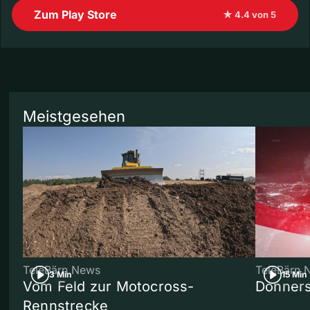
Zum Play Store
★ 4.4 von 5
Meistgesehen
TeleBärn News
TeleBärn 
3 Min
15 Min
Vom Feld zur Motocross-
Donners
Rennstrecke