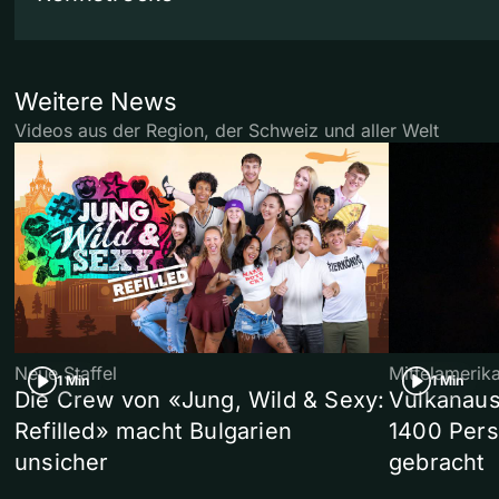
Weitere News
Videos aus der Region, der Schweiz und aller Welt
Neue Staffel
Mittelamerik
1 Min
1 Min
Die Crew von «Jung, Wild & Sexy:
Vulkanaus
Refilled» macht Bulgarien
1400 Pers
unsicher
gebracht