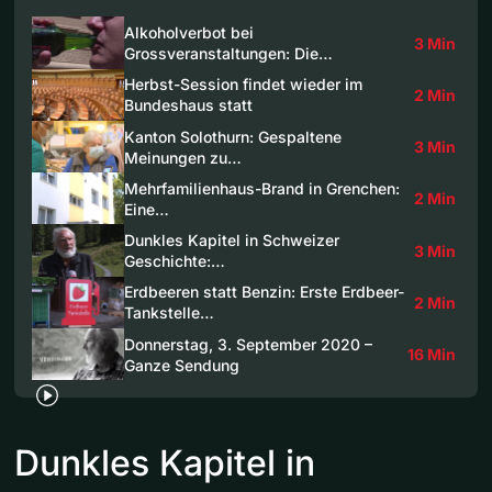
Alkoholverbot bei
3 Min
Grossveranstaltungen: Die…
Herbst-Session findet wieder im
2 Min
Bundeshaus statt
Kanton Solothurn: Gespaltene
3 Min
Meinungen zu…
Mehrfamilienhaus-Brand in Grenchen:
2 Min
Eine…
Dunkles Kapitel in Schweizer
3 Min
Geschichte:…
Erdbeeren statt Benzin: Erste Erdbeer-
2 Min
Tankstelle…
Donnerstag, 3. September 2020 –
16 Min
Ganze Sendung
Dunkles Kapitel in