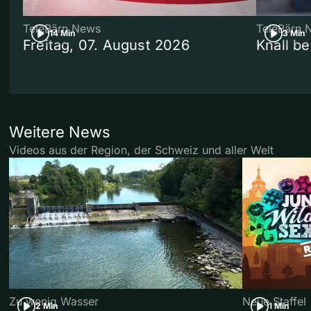
TeleBärn News
TeleBärn 
14 Min
3 Min
Freitag, 07. August 2026
Knall b
Weitere News
Videos aus der Region, der Schweiz und aller Welt
Zu wenig Wasser
Neue Staffel
2 Min
1 Min