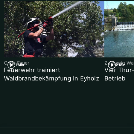
Ohne Feuer
Zu wenig Wa
1 Min
2 Min
Feuerwehr trainiert
Vier Thur
Waldbrandbekämpfung in Eyholz
Betrieb