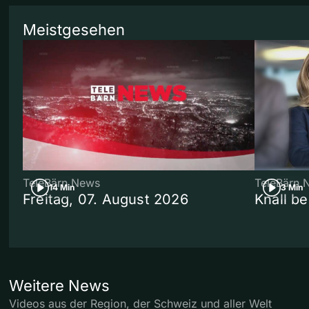
Meistgesehen
TeleBärn News
TeleBärn 
14 Min
3 Min
Freitag, 07. August 2026
Knall b
Weitere News
Videos aus der Region, der Schweiz und aller Welt