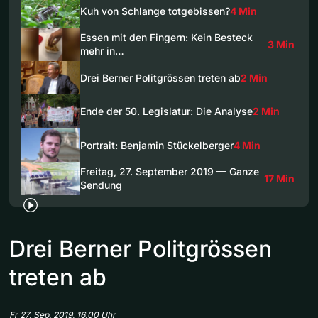
Kuh von Schlange totgebissen?
4 Min
Essen mit den Fingern: Kein Besteck
3 Min
mehr in…
Drei Berner Politgrössen treten ab
2 Min
Ende der 50. Legislatur: Die Analyse
2 Min
Portrait: Benjamin Stückelberger
4 Min
Freitag, 27. September 2019 — Ganze
17 Min
Sendung
Drei Berner Politgrössen
treten ab
Fr 27. Sep. 2019, 16.00 Uhr