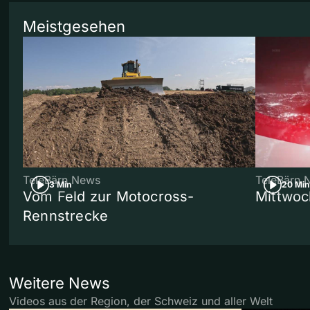
Meistgesehen
TeleBärn News
TeleBärn 
3 Min
20 Min
Vom Feld zur Motocross-
Mittwoc
Rennstrecke
Weitere News
Videos aus der Region, der Schweiz und aller Welt