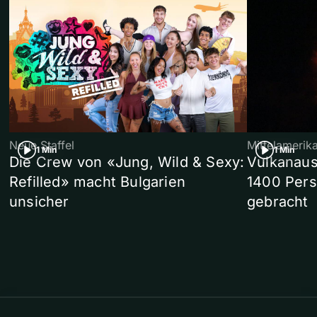
Neue Staffel
Mittelamerik
1 Min
1 Min
Die Crew von «Jung, Wild & Sexy:
Vulkanaus
Refilled» macht Bulgarien
1400 Pers
unsicher
gebracht