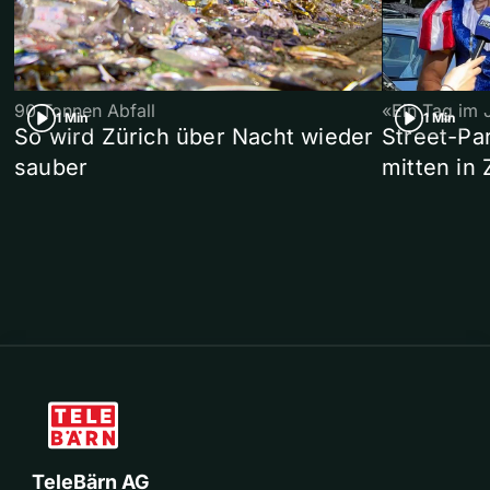
90 Tonnen Abfall
«Ein Tag im 
1 Min
1 Min
So wird Zürich über Nacht wieder
Street-P
sauber
mitten in 
TeleBärn AG