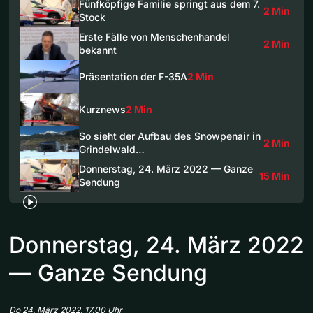
Fünfköpfige Familie springt aus dem 7.
2 Min
Stock
Erste Fälle von Menschenhandel
2 Min
bekannt
Präsentation der F-35A
2 Min
Kurznews
2 Min
So sieht der Aufbau des Snowpenair in
2 Min
Grindelwald…
Donnerstag, 24. März 2022 — Ganze
15 Min
Sendung
Donnerstag, 24. März 2022
— Ganze Sendung
Do 24. März 2022, 17.00 Uhr