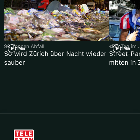
90 Tonnen Abfall
«Ein Tag im 
1 Min
1 Min
So wird Zürich über Nacht wieder
Street-P
sauber
mitten in 