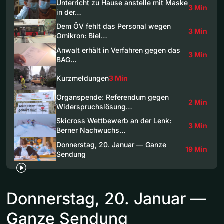
Unterricht zu Hause anstelle mit Maske
3 Min
in der…
Dem ÖV fehlt das Personal wegen
3 Min
Omikron: Biel…
Anwalt erhält in Verfahren gegen das
3 Min
BAG…
Kurzmeldungen
3 Min
Organspende: Referendum gegen
2 Min
Widerspruchslösung…
Skicross Wettbewerb an der Lenk:
3 Min
Berner Nachwuchs…
Donnerstag, 20. Januar — Ganze
19 Min
Sendung
Donnerstag, 20. Januar —
Ganze Sendung