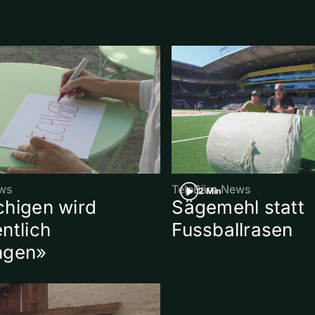
ws
TeleBärn News
2 Min
chigen wird
Sägemehl statt
ntlich
Fussballrasen
ngen»