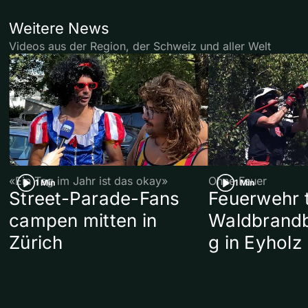
Weitere News
Videos aus der Region, der Schweiz und aller Welt
«Ein Tag im Jahr ist das okay»
Ohne Feuer
1 Min
1 Min
Street-Parade-Fans
Feuerwehr t
campen mitten in
Waldbrand
Zürich
g in Eyholz