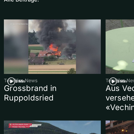
TeleBärn News
TeleBärn Ne
3 Min
3 Min
Grossbrand in
Aus Ve
Ruppoldsried
versehe
«Vechi