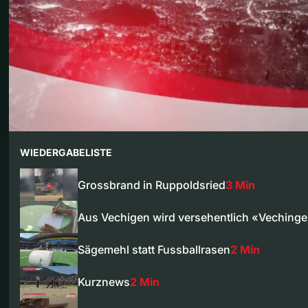
WIEDERGABELISTE
Grossbrand in Ruppoldsried
3 Min
Aus Vechigen wird versehentlich «Veching
Sägemehl statt Fussballrasen
2 Min
Kurznews
2 Min