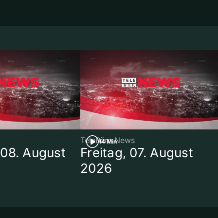
TeleBärn News
14 Min
08. August
Freitag, 07. August
2026