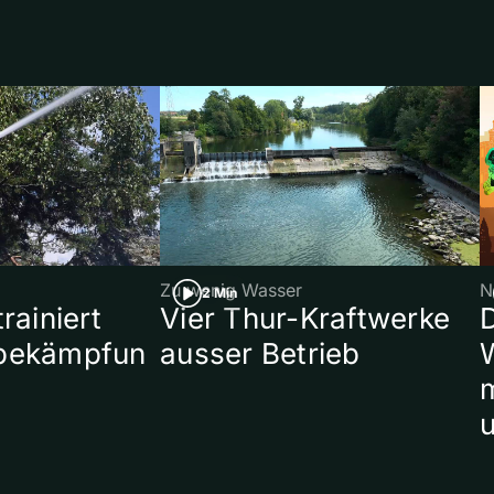
Zu wenig Wasser
N
2 Min
rainiert
Vier Thur-Kraftwerke
bekämpfun
ausser Betrieb
W