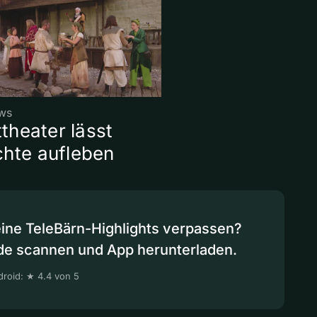
ws
ttheater lässt
hte aufleben
eine TeleBärn-Highlights verpassen?
de scannen und App herunterladen.
roid: ★ 4.4 von 5