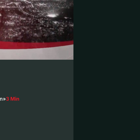
en»
3 Min