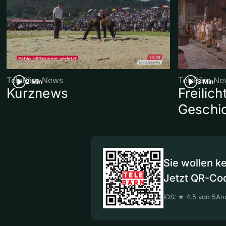
TeleBärn News
TeleBärn Ne
2 Min
3 Min
Kurznews
Freilich
Geschic
Sie wollen k
Jetzt QR-Co
iOS: ★ 4.5 von 5
And