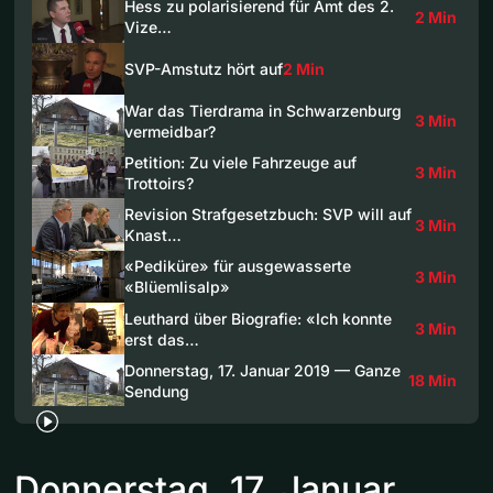
Hess zu polarisierend für Amt des 2.
2 Min
Vize…
SVP-Amstutz hört auf
2 Min
War das Tierdrama in Schwarzenburg
3 Min
vermeidbar?
Petition: Zu viele Fahrzeuge auf
3 Min
Trottoirs?
Revision Strafgesetzbuch: SVP will auf
3 Min
Knast…
«Pediküre» für ausgewasserte
3 Min
«Blüemlisalp»
Leuthard über Biografie: «Ich konnte
3 Min
erst das…
Donnerstag, 17. Januar 2019 — Ganze
18 Min
Sendung
Donnerstag, 17. Januar