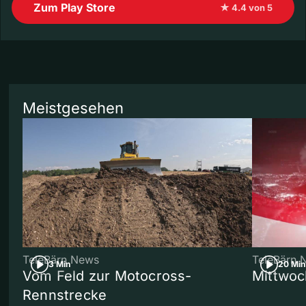
Zum Play Store
★ 4.4 von 5
Meistgesehen
TeleBärn News
TeleBärn 
3 Min
20 Min
Vom Feld zur Motocross-
Mittwoc
Rennstrecke