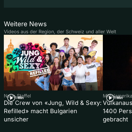
Weitere News
Videos aus der Region, der Schweiz und aller Welt
Neue Staffel
Mittelamerik
1 Min
1 Min
Die Crew von «Jung, Wild & Sexy:
Vulkanaus
Refilled» macht Bulgarien
1400 Pers
unsicher
gebracht