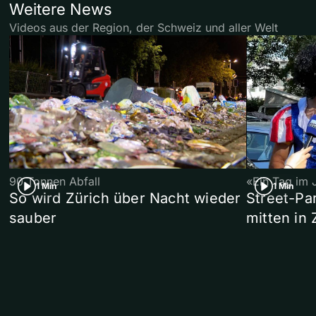
Weitere News
Videos aus der Region, der Schweiz und aller Welt
90 Tonnen Abfall
«Ein Tag im 
1 Min
1 Min
So wird Zürich über Nacht wieder
Street-P
sauber
mitten in 