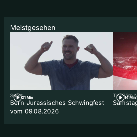
Meistgesehen
Sport
TeleBärn 
21 Min
14 Min
Bern-Jurassisches Schwingfest
Samstag
vom 09.08.2026