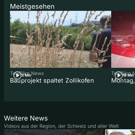
Meistgesehen
TeleBärn News
TeleBärn 
3 Min
18 Min
Bauprojekt spaltet Zollikofen
Montag,
Weitere News
Videos aus der Region, der Schweiz und aller Welt