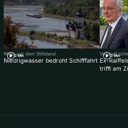
Rhein vor dem Stillstand
Vorwurf sch
2 Min
2 Min
Niedrigwasser bedroht Schifffahrt
Ex-Raiffe
trifft am 