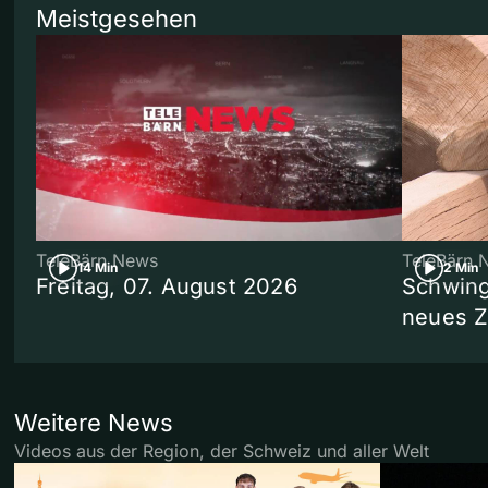
Meistgesehen
TeleBärn News
TeleBärn 
14 Min
2 Min
Freitag, 07. August 2026
Schwing
neues 
Weitere News
Videos aus der Region, der Schweiz und aller Welt