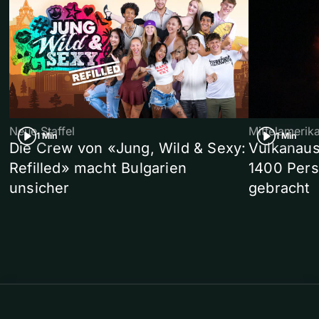
Neue Staffel
Mittelamerik
1 Min
1 Min
Die Crew von «Jung, Wild & Sexy:
Vulkanaus
Refilled» macht Bulgarien
1400 Pers
unsicher
gebracht