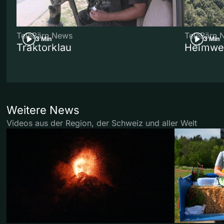
TeleBärn News
TeleBärn 
3 Min
3 Min
Traktorklau
Heimwe
Weitere News
Videos aus der Region, der Schweiz und aller Welt