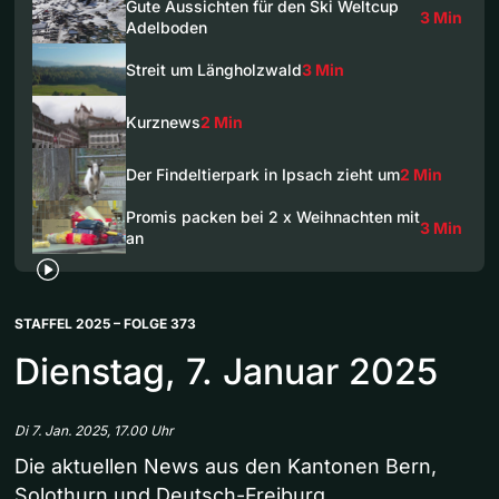
Gute Aussichten für den Ski Weltcup
3 Min
Adelboden
Streit um Längholzwald
3 Min
Kurznews
2 Min
Der Findeltierpark in Ipsach zieht um
2 Min
Promis packen bei 2 x Weihnachten mit
3 Min
an
STAFFEL 2025 – FOLGE 373
Dienstag, 7. Januar 2025
Di 7. Jan. 2025, 17.00 Uhr
Die aktuellen News aus den Kantonen Bern,
Solothurn und Deutsch-Freiburg