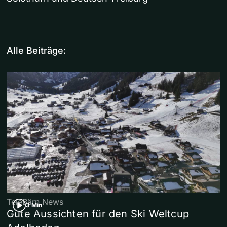
Alle Beiträge:
TeleBärn News
3 Min
Gute Aussichten für den Ski Weltcup