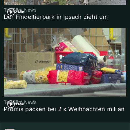
TeleBärn News
2 Min
Der Findeltierpark in Ipsach zieht um
TeleBärn News
3 Min
Promis packen bei 2 x Weihnachten mit an