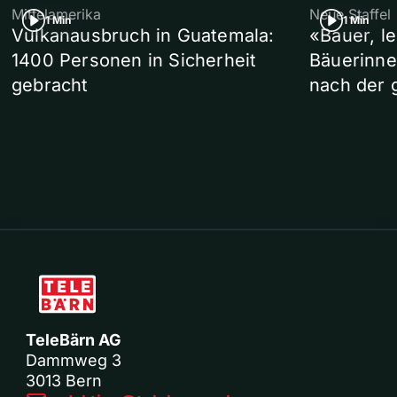
Mittelamerika
Neue Staffel
1 Min
1 Min
Vulkanausbruch in Guatemala:
«Bauer, l
1400 Personen in Sicherheit
Bäuerinne
gebracht
nach der 
TeleBärn AG
Dammweg 3
3013 Bern