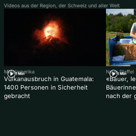
Videos aus der Region, der Schweiz und aller Welt
Mittelamerika
Neue Staffel
1 Min
1 Min
Vulkanausbruch in Guatemala:
«Bauer, l
1400 Personen in Sicherheit
Bäuerinne
gebracht
nach der 