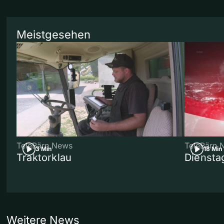
Meistgesehen
TeleBärn News
TeleBärn 
3 Min
18 Min
Traktorklau
Diensta
Weitere News