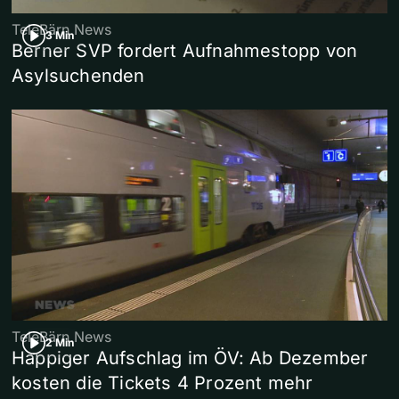
TeleBärn News
3 Min
Berner SVP fordert Aufnahmestopp von
Asylsuchenden
TeleBärn News
2 Min
Happiger Aufschlag im ÖV: Ab Dezember
kosten die Tickets 4 Prozent mehr