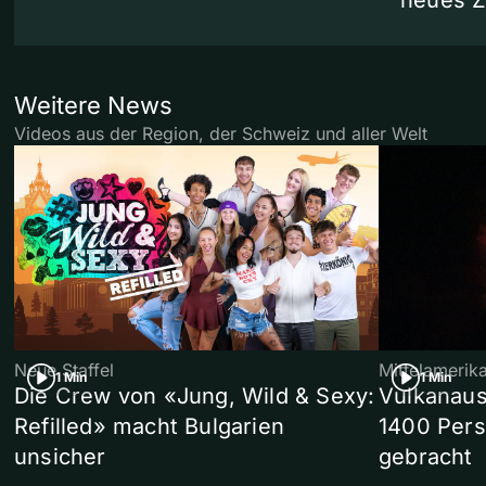
Weitere News
Videos aus der Region, der Schweiz und aller Welt
Neue Staffel
Mittelamerik
1 Min
1 Min
Die Crew von «Jung, Wild & Sexy:
Vulkanaus
Refilled» macht Bulgarien
1400 Pers
unsicher
gebracht