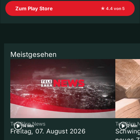
Zum Play Store
★ 4.4 von 5
Meistgesehen
TeleBärn News
TeleBärn 
14 Min
2 Min
Freitag, 07. August 2026
Schwing
neues 