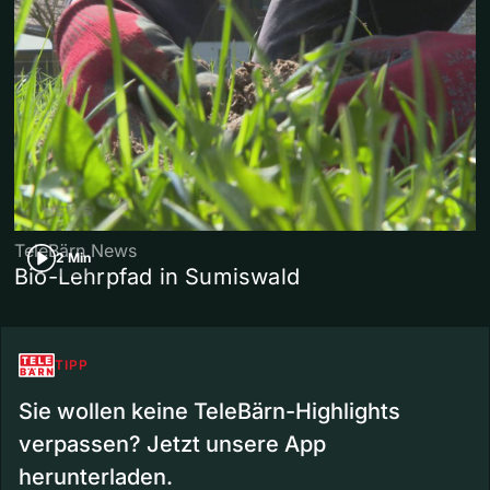
TeleBärn News
2 Min
Bio-Lehrpfad in Sumiswald
TIPP
Sie wollen keine TeleBärn-Highlights
verpassen? Jetzt unsere App
herunterladen.