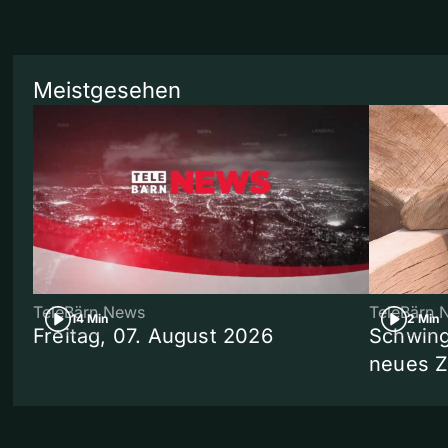
Meistgesehen
TeleBärn News
TeleBärn 
14 Min
2 Min
Freitag, 07. August 2026
Schwing
neues 