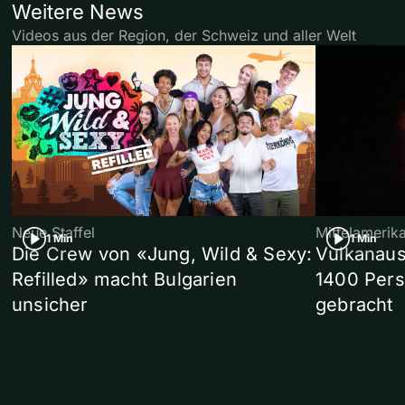
Weitere News
Videos aus der Region, der Schweiz und aller Welt
Neue Staffel
Mittelamerik
1 Min
1 Min
Die Crew von «Jung, Wild & Sexy:
Vulkanaus
Refilled» macht Bulgarien
1400 Pers
unsicher
gebracht