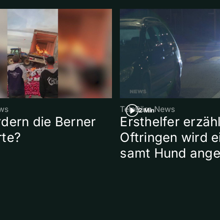
ws
TeleBärn News
2 Min
dern die Berner
Ersthelfer erzähl
rte?
Oftringen wird 
samt Hund ange