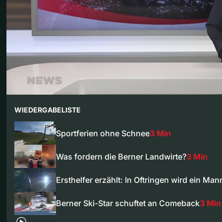
WIEDERGABELISTE
Sportferien ohne Schnee
3 Min
Was fordern die Berner Landwirte?
3 Min
Ersthelfer erzählt: In Oftringen wird ein Ma
Berner Ski-Star schuftet an Comeback
3 Min