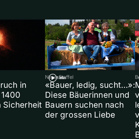
Neue Staffel
B
1 Min
ruch in
«Bauer, ledig, sucht…»:
 1400
Diese Bäuerinnen und
 Sicherheit
Bauern suchen nach
l
der grossen Liebe