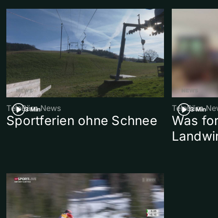
TeleBärn News
TeleBärn Ne
3 Min
3 Min
Sportferien ohne Schnee
Was for
Landwi