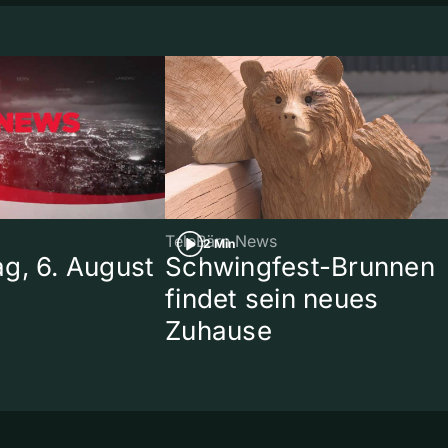
TeleBärn News
2 Min
g, 6. August
Schwingfest-Brunnen
findet sein neues
Zuhause