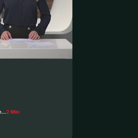
nn…
2 Min