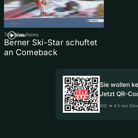
TeleBärn News
3 Min
Berner Ski-Star schuftet
an Comeback
Sie wollen k
Jetzt QR-Co
iOS: ★ 4.5 von 5
And