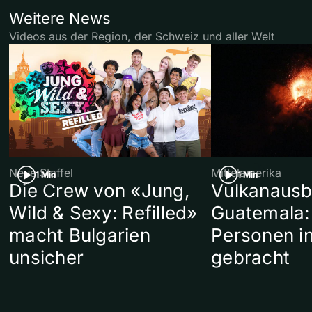
Weitere News
Videos aus der Region, der Schweiz und aller Welt
Neue Staffel
Mittelamerika
1 Min
1 Min
Die Crew von «Jung,
Vulkanausb
Wild & Sexy: Refilled»
Guatemala:
macht Bulgarien
Personen in
unsicher
gebracht