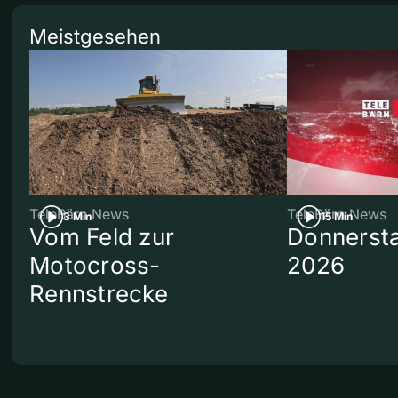
Meistgesehen
TeleBärn News
TeleBärn News
3 Min
15 Min
Vom Feld zur
Donnersta
Motocross-
2026
Rennstrecke