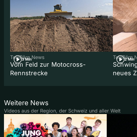
TeleBärn News
TeleBärn 
3 Min
2 Min
Vom Feld zur Motocross-
Schwing
Rennstrecke
neues 
Weitere News
Videos aus der Region, der Schweiz und aller Welt