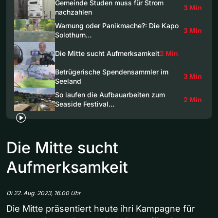
Gemeinde Studen muss für Strom
3 Min
nachzahlen
Warnung oder Panikmache?: Die Kapo
3 Min
Solothurn…
Die Mitte sucht Aufmerksamkeit
2 Min
Betrügerische Spendensammler im
3 Min
Seeland
So laufen die Aufbauarbeiten zum
2 Min
Seaside Festival…
Die Mitte sucht
Aufmerksamkeit
Di 22. Aug. 2023, 16.00 Uhr
Die Mitte präsentiert heute ihri Kampagne für