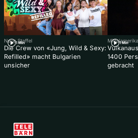
Neue Staffel
Mittelamerik
1 Min
1 Min
Die Crew von «Jung, Wild & Sexy:
Vulkanaus
Refilled» macht Bulgarien
1400 Pers
unsicher
gebracht