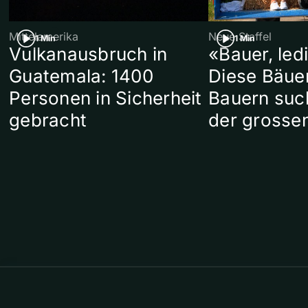
Mittelamerika
Neue Staffel
1 Min
1 Min
Vulkanausbruch in
«Bauer, led
Guatemala: 1400
Diese Bäue
Personen in Sicherheit
Bauern suc
gebracht
der grosse