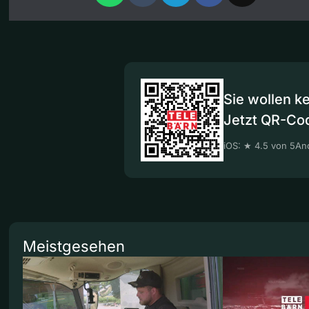
Sie wollen k
Jetzt QR-Co
iOS: ★ 4.5 von 5
And
Meistgesehen