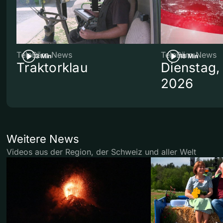
TeleBärn News
TeleBärn News
3 Min
18 Min
Traktorklau
Dienstag,
2026
Weitere News
Videos aus der Region, der Schweiz und aller Welt