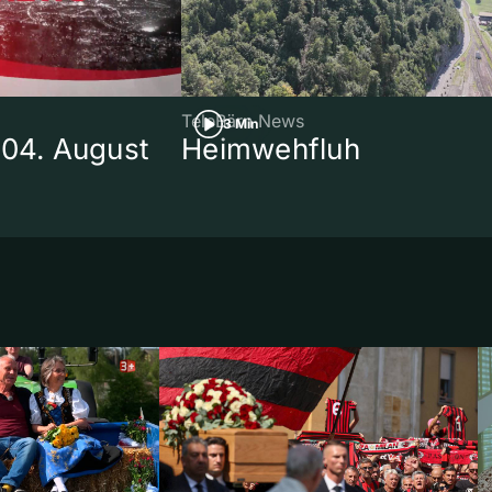
TeleBärn News
3 Min
 04. August
Heimwehfluh