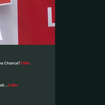
ine Chance?
3 Min
fall…
2 Min