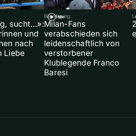
Beerdigung
L
1 Min
ig, sucht…»:
Milan-Fans
rinnen und
verabschieden sich
hen nach
leidenschaftlich von
n Liebe
verstorbener
Klublegende Franco
Baresi