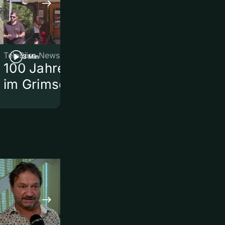
TeleBärn News
TeleBärn News
3 Min
3 Min
100 Jahre Gelmerbahn
Knatsch um
im Grimselgebiet
Thunstrass