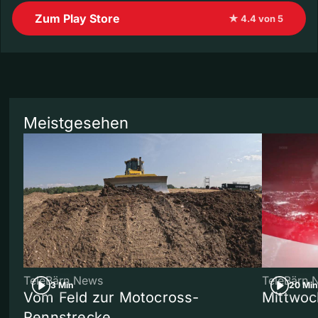
Zum Play Store
★ 4.4 von 5
Meistgesehen
TeleBärn News
TeleBärn 
3 Min
20 Min
Vom Feld zur Motocross-
Mittwoc
Rennstrecke