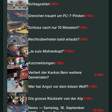
Schlagzeilen
1 Min
Grenchen trauert um PC-7-Piloten
3 Min
Schluss nach nur 10 Monaten?
1 Min
Rechtsüberholen bald erlaubt?
1 Min
„Je suis Mohrenkopf“
3 Min
Kurzmeldungen
2 Min
Verliert der Kanton Bern weitere
3 Min
Gemeinden?
Wer hat Angst vor dem bösen Wolf?
3 Min
Die grosse Rückkehr von der Alp
3 Min
News — Samstag, 16. September
16 Min