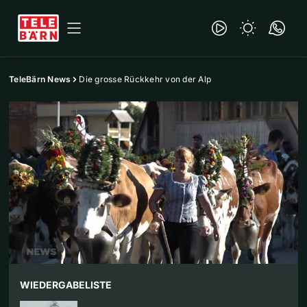
TeleBärn News
Die grosse Rückkehr von der Alp
WIEDERGABELISTE