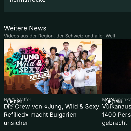
Weitere News
Videos aus der Region, der Schweiz und aller Welt
Neue Staffel
Mittelamerik
1 Min
1 Min
Die Crew von «Jung, Wild & Sexy:
Vulkanaus
Refilled» macht Bulgarien
1400 Pers
unsicher
gebracht