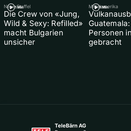
Neue Staffel
Mittelamerika
1 Min
1 Min
Die Crew von «Jung,
Vulkanausb
Wild & Sexy: Refilled»
Guatemala:
macht Bulgarien
Personen in
unsicher
gebracht
TeleBärn AG