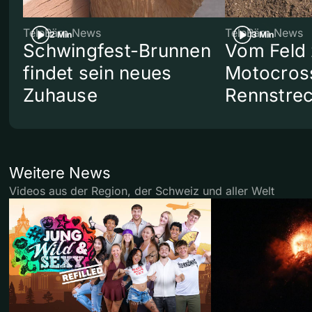
TeleBärn News
TeleBärn News
2 Min
3 Min
Schwingfest-Brunnen
Vom Feld 
findet sein neues
Motocros
Zuhause
Rennstre
Weitere News
Videos aus der Region, der Schweiz und aller Welt