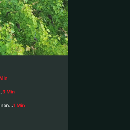
 Min
t…
3 Min
annen…
1 Min