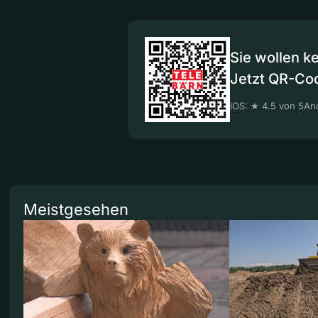
Sie wollen k
Jetzt QR-Co
iOS: ★ 4.5 von 5
And
Meistgesehen