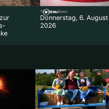
TeleBärn News
15 Min
zur
Donnerstag, 6. August
s-
2026
cke