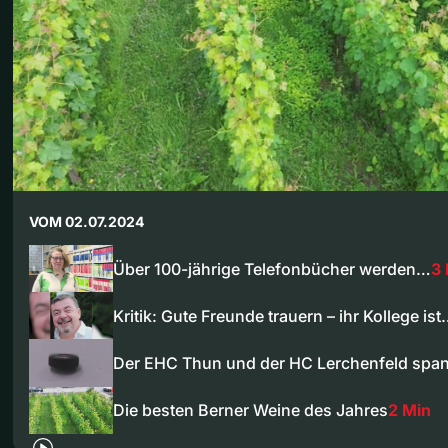
VOM 02.07.2024
Über 100-jährige Telefonbücher werden…
3
Kritik: Gute Freunde trauern – ihr Kollege is
Der EHC Thun und der HC Lerchenfeld sp
Die besten Berner Weine des Jahres
2 Min