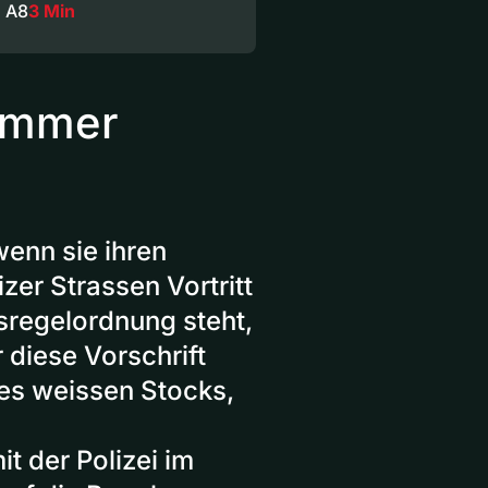
n A8
3 Min
 immer
enn sie ihren
er Strassen Vortritt
sregelordnung steht,
 diese Vorschrift
des weissen Stocks,
 der Polizei im