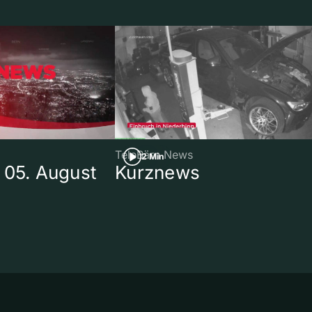
TeleBärn News
2 Min
 05. August
Kurznews