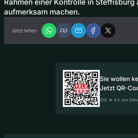
Rahmen einer Kontrolle in Steffisburg 
aufmerksam machen.
Jetzt teilen
Sie wollen k
Jetzt QR-Co
iOS: ★ 4.5 von 5
And