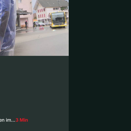
gen im…
3 Min