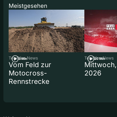
Meistgesehen
TeleBärn News
TeleBärn News
3 Min
20 Min
Vom Feld zur
Mittwoch,
Motocross-
2026
Rennstrecke