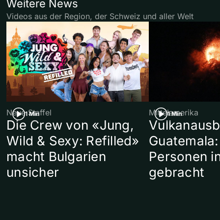
Weitere News
Videos aus der Region, der Schweiz und aller Welt
Neue Staffel
Mittelamerika
1 Min
1 Min
Die Crew von «Jung,
Vulkanausb
Wild & Sexy: Refilled»
Guatemala:
macht Bulgarien
Personen in
unsicher
gebracht