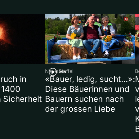
Neue Staffel
B
1 Min
ruch in
«Bauer, ledig, sucht…»:
 1400
Diese Bäuerinnen und
 Sicherheit
Bauern suchen nach
l
der grossen Liebe