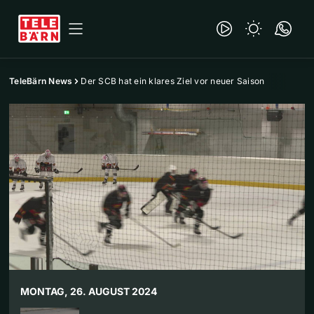
TeleBärn News
Der SCB hat ein klares Ziel vor neuer Saison
MONTAG, 26. AUGUST 2024