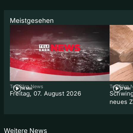
Meistgesehen
TeleBärn News
TeleBärn 
14 Min
2 Min
Freitag, 07. August 2026
Schwing
neues 
Weitere News