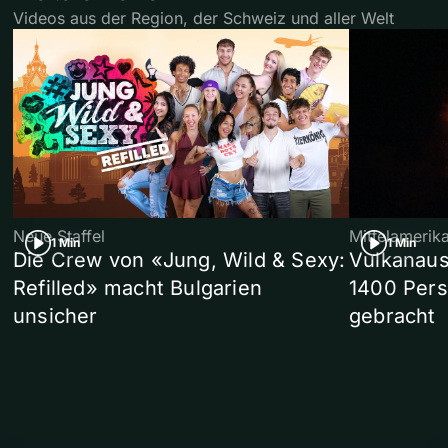
Videos aus der Region, der Schweiz und aller Welt
Neue Staffel
Mittelamerik
1 Min
1 Min
Die Crew von «Jung, Wild & Sexy:
Vulkanaus
Refilled» macht Bulgarien
1400 Pers
unsicher
gebracht