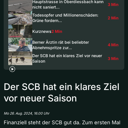
Hauptstrasse in Oberdiessbach kann
3 Min
nicht saniert…
Todesopfer und Millionenschäden:
2 Min
Grüne fordern…
Kurznews
2 Min
Berner Ärztin rät bei beliebter
4 Min
Abnehmspritze zur…
Der SCB hat ein klares Ziel vor neuer
3 Min
Saison
Der SCB hat ein klares Ziel
vor neuer Saison
Mo 26. Aug. 2024, 16.00 Uhr
Finanziell steht der SCB gut da. Zum ersten Mal