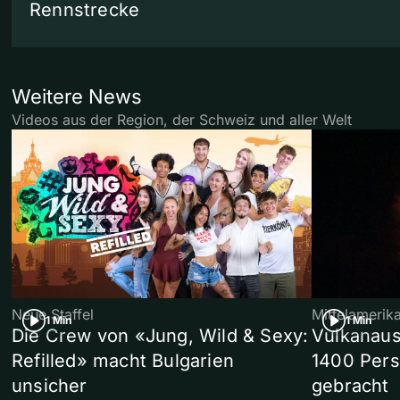
Rennstrecke
Weitere News
Videos aus der Region, der Schweiz und aller Welt
Neue Staffel
Mittelamerik
1 Min
1 Min
Die Crew von «Jung, Wild & Sexy:
Vulkanaus
Refilled» macht Bulgarien
1400 Pers
unsicher
gebracht