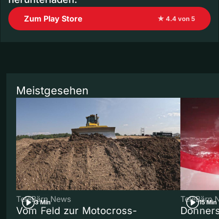
Zum Play Store
★ 4.4 von 5
Meistgesehen
TeleBärn News
TeleBärn 
3 Min
15 Min
Vom Feld zur Motocross-
Donners