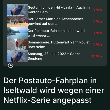
Gestürm um den Hit «Layla»: Auch im
3 Min
Kanton Bern…
Der Berner Matthias Aeschbacher
4 Min
gewinnt auf dem…
Der Postauto-Fahrplan in Iseltwald
3 Min
wird wegen…
Sommerserie: Hüttenwart Yann Roulet
4 Min
über seine…
Samstag, 23. Juli 2022 – Ganze
17 Min
Sendung
Der Postauto-Fahrplan in
Iseltwald wird wegen einer
Netflix-Serie angepasst