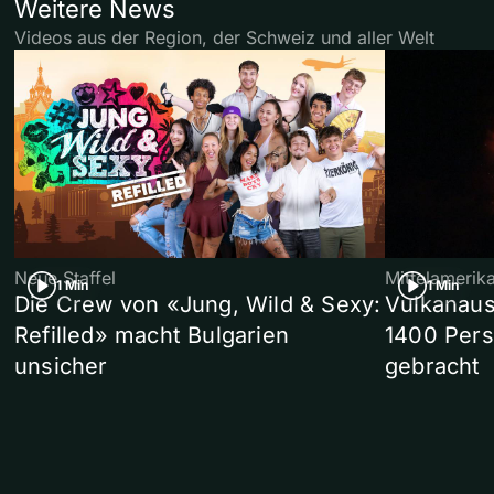
Weitere News
Videos aus der Region, der Schweiz und aller Welt
Neue Staffel
Mittelamerik
1 Min
1 Min
Die Crew von «Jung, Wild & Sexy:
Vulkanaus
Refilled» macht Bulgarien
1400 Pers
unsicher
gebracht