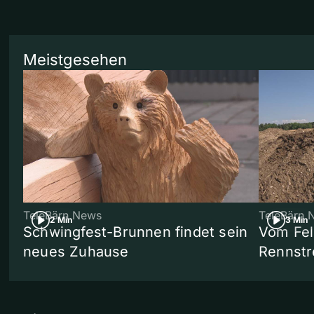
Meistgesehen
TeleBärn News
TeleBärn 
2 Min
3 Min
Schwingfest-Brunnen findet sein
Vom Fel
neues Zuhause
Rennstr