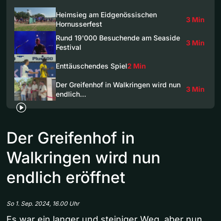
Heimsieg am Eidgenössischen
3 Min
Hornusserfest
Rund 19'000 Besuchende am Seaside
3 Min
Festival
Enttäuschendes Spiel
2 Min
Der Greifenhof in Walkringen wird nun
3 Min
endlich…
Der Greifenhof in
Walkringen wird nun
endlich eröffnet
So 1. Sep. 2024, 16.00 Uhr
Es war ein langer und steiniger Weg, aber nun