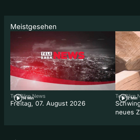
Meistgesehen
TeleBärn News
TeleBärn 
14 Min
2 Min
Freitag, 07. August 2026
Schwing
neues 