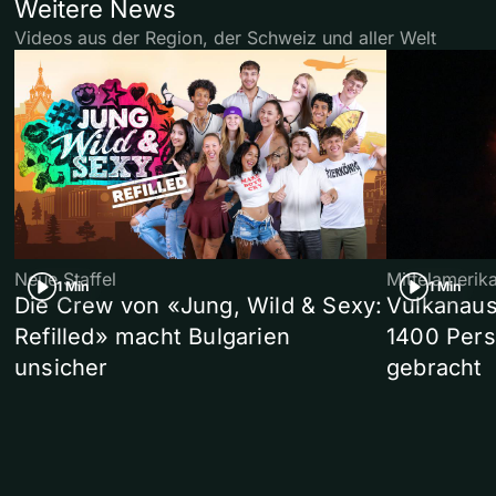
Weitere News
Videos aus der Region, der Schweiz und aller Welt
Neue Staffel
Mittelamerik
1 Min
1 Min
Die Crew von «Jung, Wild & Sexy:
Vulkanaus
Refilled» macht Bulgarien
1400 Pers
unsicher
gebracht