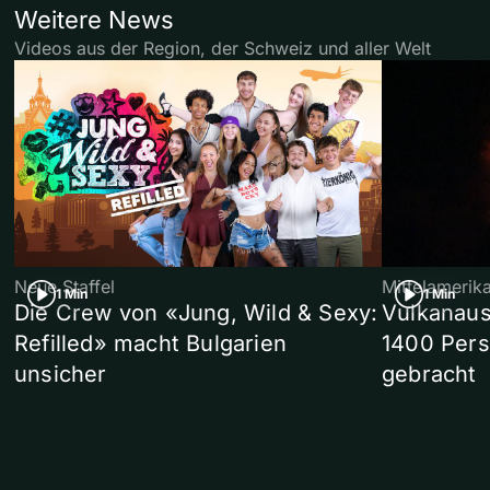
Weitere News
Videos aus der Region, der Schweiz und aller Welt
Neue Staffel
Mittelamerik
1 Min
1 Min
Die Crew von «Jung, Wild & Sexy:
Vulkanaus
Refilled» macht Bulgarien
1400 Pers
unsicher
gebracht