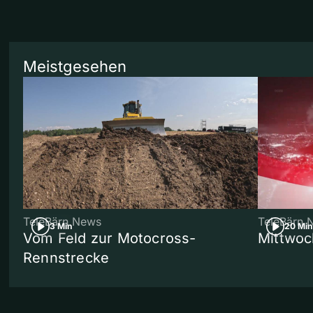
Meistgesehen
TeleBärn News
TeleBärn 
3 Min
20 Min
Vom Feld zur Motocross-
Mittwoc
Rennstrecke