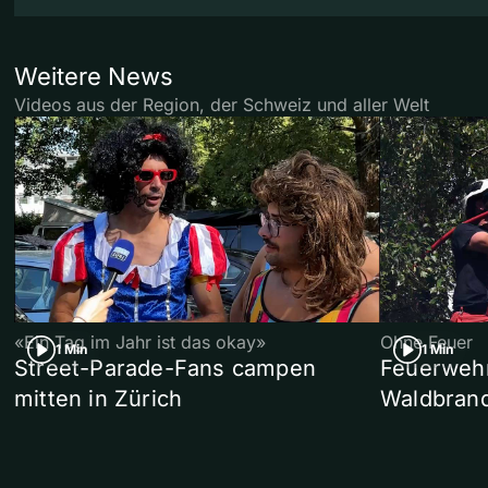
Weitere News
Videos aus der Region, der Schweiz und aller Welt
«Ein Tag im Jahr ist das okay»
Ohne Feuer
1 Min
1 Min
Street-Parade-Fans campen
Feuerwehr 
mitten in Zürich
Waldbrand