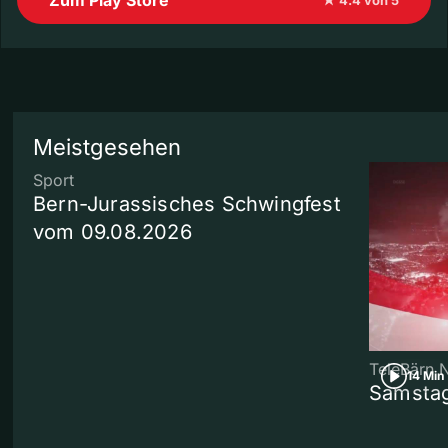
Meistgesehen
Sport
Bern-Jurassisches Schwingfest
vom 09.08.2026
TeleBärn 
14 Min
Samstag