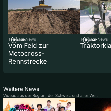
TeleBärn News
TeleBärn News
3 Min
3 Min
Vom Feld zur
Traktorkl
Motocross-
Rennstrecke
Weitere News
Videos aus der Region, der Schweiz und aller Welt