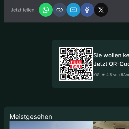
Jetzt teilen
Sie wollen k
Jetzt QR-Co
iOS: ★ 4.5 von 5
And
Meistgesehen