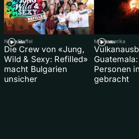
Neue Staffel
Mittelamerika
1 Min
1 Min
Die Crew von «Jung,
Vulkanausb
Wild & Sexy: Refilled»
Guatemala:
macht Bulgarien
Personen in
unsicher
gebracht