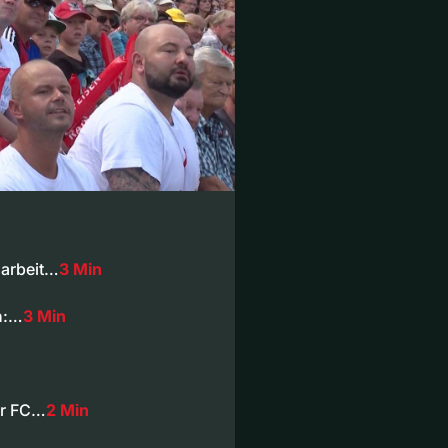
darbeit…
3 Min
n:…
3 Min
der FC…
2 Min