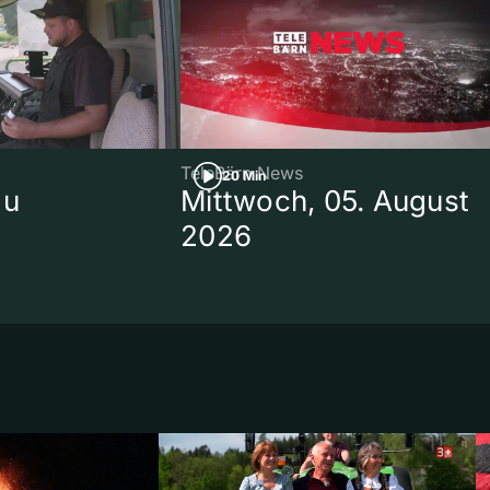
TeleBärn News
20 Min
au
Mittwoch, 05. August
2026