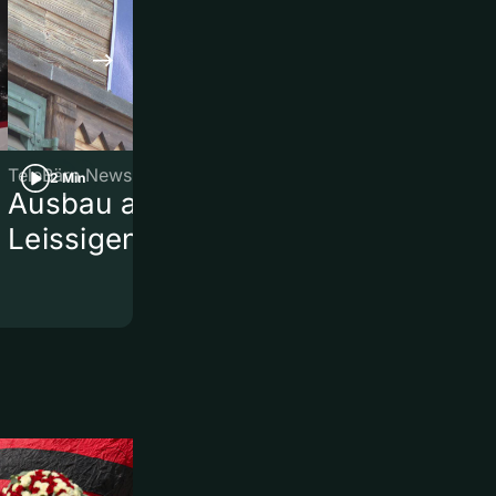
TeleBärn News
TeleBärn News
2 Min
2 Min
Ausbau am Bahnhof
Kurznews
Leissigen