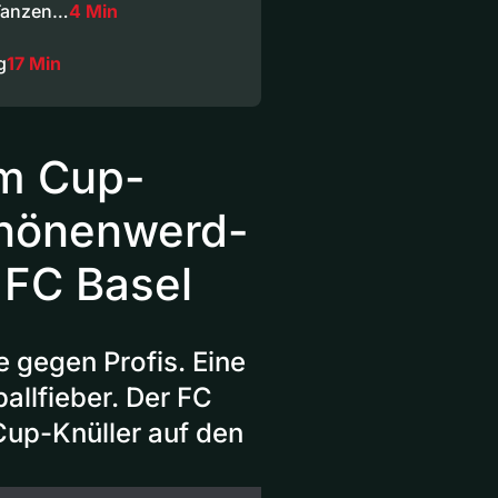
 Tanzen…
4 Min
g
17 Min
Im Cup-
Schönenwerd-
 FC Basel
 gegen Profis. Eine
allfieber. Der FC
Cup-Knüller auf den