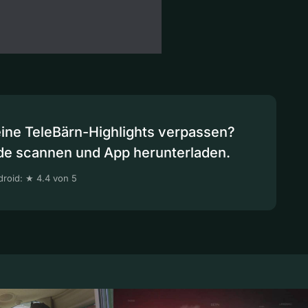
eine TeleBärn-Highlights verpassen?
de scannen und App herunterladen.
roid: ★ 4.4 von 5