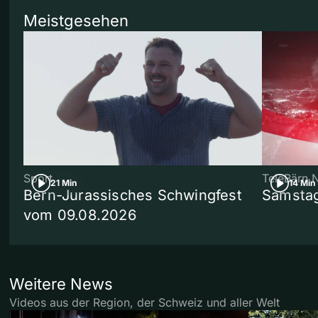
Meistgesehen
Sport
TeleBärn 
21 Min
14 Min
Bern-Jurassisches Schwingfest
Samstag
vom 09.08.2026
Weitere News
Videos aus der Region, der Schweiz und aller Welt