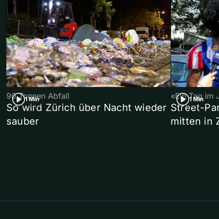
90 Tonnen Abfall
«Ein Tag im 
1 Min
1 Min
So wird Zürich über Nacht wieder
Street-P
sauber
mitten in 