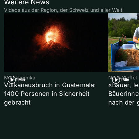
Weitere News
Videos aus der Region, der Schweiz und aller Welt
Mittelamerika
Neue Staffel
1 Min
1 Min
Vulkanausbruch in Guatemala:
«Bauer, l
1400 Personen in Sicherheit
Bäuerinne
gebracht
nach der 