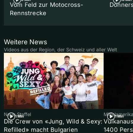
Vom Feld zur Motocross-
Donners
Rennstrecke
Weitere News
Videos aus der Region, der Schweiz und aller Welt
Neue Staffel
Mittelamerik
1 Min
1 Min
Die Crew von «Jung, Wild & Sexy:
Vulkanaus
Refilled» macht Bulgarien
1400 Pers