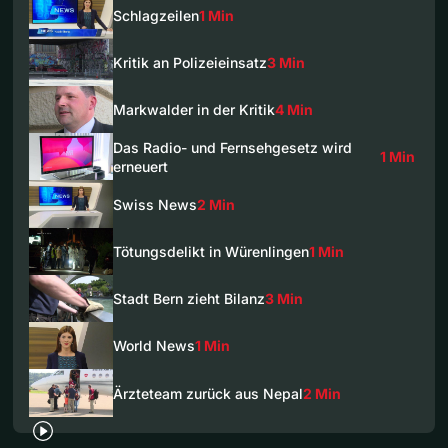
Schlagzeilen
1 Min
Kritik an Polizeieinsatz
3 Min
Markwalder in der Kritik
4 Min
Das Radio- und Fernsehgesetz wird
1 Min
erneuert
Swiss News
2 Min
Tötungsdelikt in Würenlingen
1 Min
Stadt Bern zieht Bilanz
3 Min
World News
1 Min
Ärzteteam zurück aus Nepal
2 Min