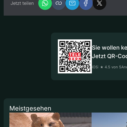
Jetzt teilen
Sie wollen k
Jetzt QR-Co
iOS: ★ 4.5 von 5
And
Meistgesehen