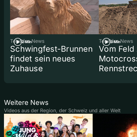
TeleBärn News
TeleBärn News
2 Min
3 Min
Schwingfest-Brunnen
Vom Feld 
findet sein neues
Motocros
Zuhause
Rennstre
Weitere News
Videos aus der Region, der Schweiz und aller Welt