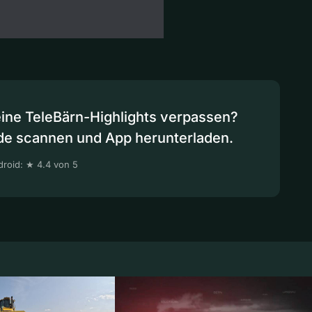
eine TeleBärn-Highlights verpassen?
de scannen und App herunterladen.
roid: ★ 4.4 von 5