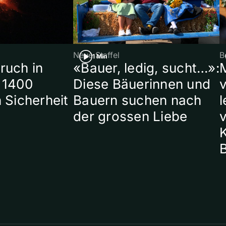
Neue Staffel
B
1 Min
ruch in
«Bauer, ledig, sucht…»:
 1400
Diese Bäuerinnen und
 Sicherheit
Bauern suchen nach
l
der grossen Liebe