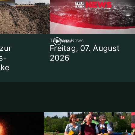
TeleBärn News
14 Min
zur
Freitag, 07. August
s-
2026
cke