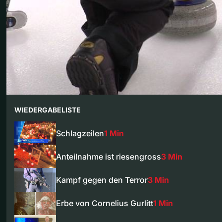
WIEDERGABELISTE
Schlagzeilen
1 Min
Anteilnahme ist riesengross
3 Min
Kampf gegen den Terror
3 Min
Erbe von Cornelius Gurlitt
1 Min