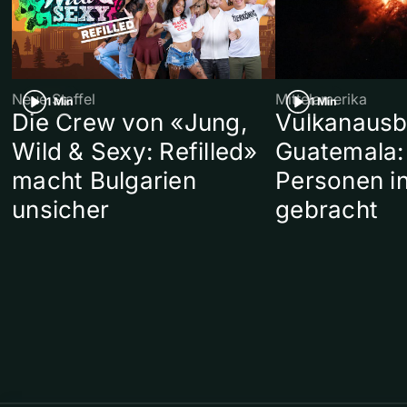
Neue Staffel
Mittelamerika
1 Min
1 Min
Die Crew von «Jung,
Vulkanausb
Wild & Sexy: Refilled»
Guatemala:
macht Bulgarien
Personen in
unsicher
gebracht