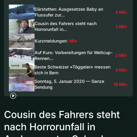
Därstetten: Ausgesetzes Baby an
4 Min
Flussufer zur…
Cousin des Fahrers steht nach
3 Min
Horrorunfall in…
Kurzmeldungen
1 Min
Auf Kurs: Vorbereitungen für Weltcup-
2 Min
Rennen…
Beste Schweizer «Töggeler» messen
4 Min
sich in Bern
Sonntag, 5. Januar 2020 — Ganze
19 Min
Sendung
Cousin des Fahrers steht
nach Horrorunfall in