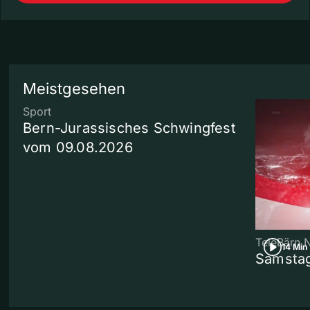
Meistgesehen
Sport
Bern-Jurassisches Schwingfest
vom 09.08.2026
TeleBärn 
14 Min
Samstag