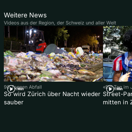
Weitere News
Videos aus der Region, der Schweiz und aller Welt
90 Tonnen Abfall
«Ein Tag im 
1 Min
1 Min
So wird Zürich über Nacht wieder
Street-P
sauber
mitten in 