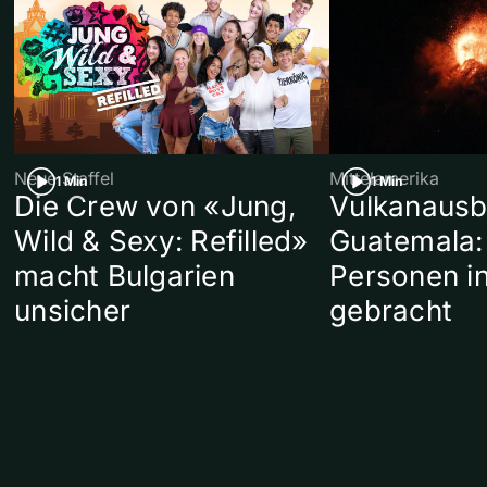
Neue Staffel
Mittelamerika
1 Min
1 Min
Die Crew von «Jung,
Vulkanausb
Wild & Sexy: Refilled»
Guatemala:
macht Bulgarien
Personen in
unsicher
gebracht