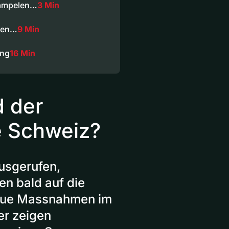
Gampelen…
3 Min
 den…
9 Min
ung
16 Min
d der
e Schweiz?
ausgerufen,
en bald auf die
neue Massnahmen im
er zeigen