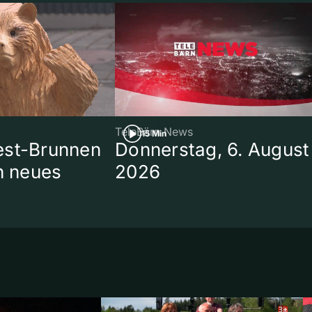
TeleBärn News
15 Min
est-Brunnen
Donnerstag, 6. August
in neues
2026