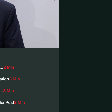
e…
2 Min
ation
3 Min
t…
3 Min
der Post
3 Min