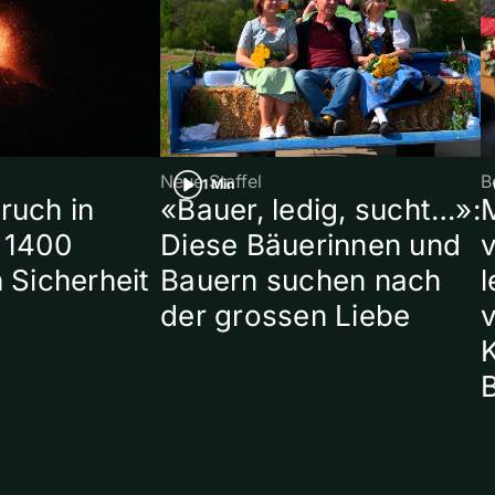
Neue Staffel
B
1 Min
ruch in
«Bauer, ledig, sucht…»:
 1400
Diese Bäuerinnen und
 Sicherheit
Bauern suchen nach
l
der grossen Liebe