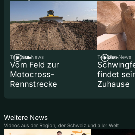
TeleBärn News
TeleBärn News
3 Min
2 Min
Vom Feld zur
Schwingf
Motocross-
findet se
Rennstrecke
Zuhause
Weitere News
Videos aus der Region, der Schweiz und aller Welt