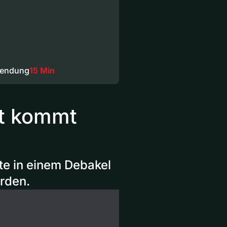
Sendung
15 Min
nt kommt
te in einem Debakel
erden.