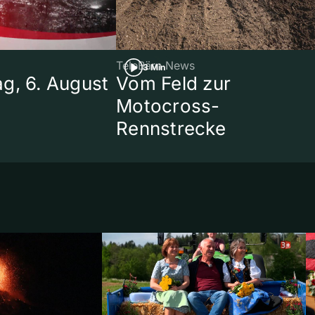
TeleBärn News
3 Min
g, 6. August
Vom Feld zur
Motocross-
Rennstrecke