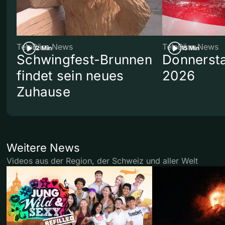
TeleBärn News
TeleBärn News
2 Min
15 Min
Schwingfest-Brunnen
Donnersta
findet sein neues
2026
Zuhause
Weitere News
Videos aus der Region, der Schweiz und aller Welt