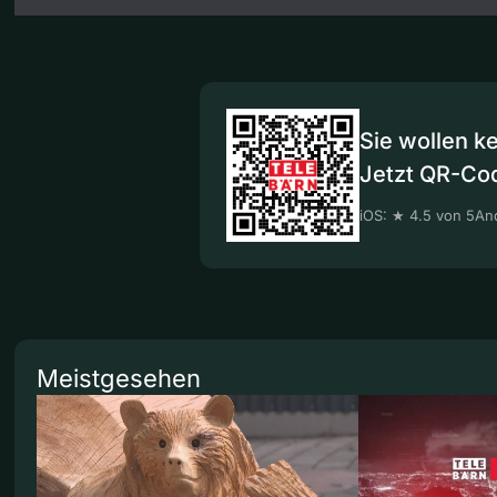
Sie wollen k
Jetzt QR-Co
iOS: ★ 4.5 von 5
And
Meistgesehen