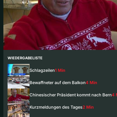
WIEDERGABELISTE
Schlagzeilen
1 Min
Bewaffneter auf dem Balkon
4 Min
Chinesischer Präsident kommt nach Bern
4 
Kurzmeldungen des Tages
2 Min