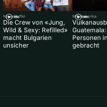
Neue Staffel
Mittelamerika
1 Min
1 Min
Die Crew von «Jung,
Vulkanausb
Wild & Sexy: Refilled»
Guatemala:
macht Bulgarien
Personen in
unsicher
gebracht