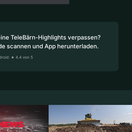
eine TeleBärn-Highlights verpassen?
de scannen und App herunterladen.
roid: ★ 4.4 von 5