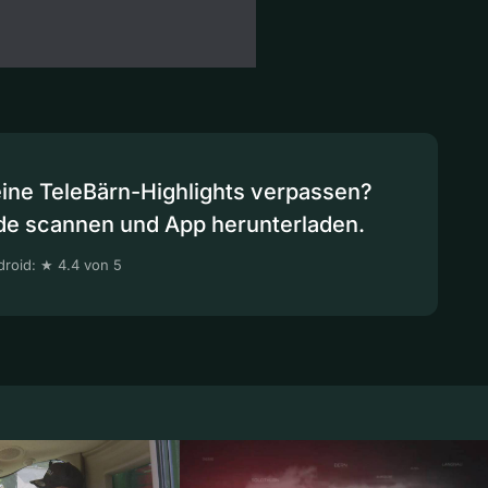
eine TeleBärn-Highlights verpassen?
de scannen und App herunterladen.
roid: ★ 4.4 von 5