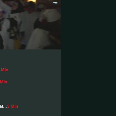
 Min
 Min
bat…
3 Min