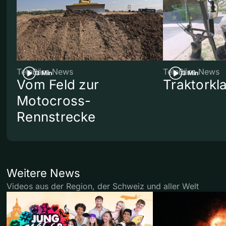
TeleBärn News
TeleBärn News
3 Min
3 Min
Vom Feld zur
Traktorkl
Motocross-
Rennstrecke
Weitere News
Videos aus der Region, der Schweiz und aller Welt