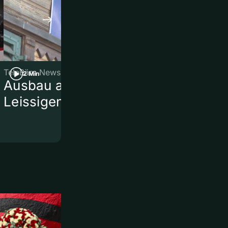
TeleBärn News
TeleBärn News
2 Min
2 Min
Ausbau am Bahnhof
Kurznews
Leissigen