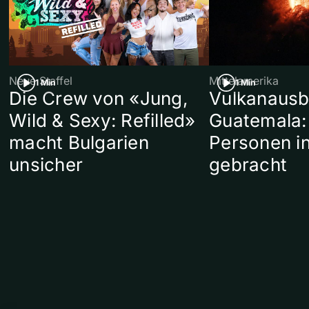
Neue Staffel
Mittelamerika
1 Min
1 Min
Die Crew von «Jung,
Vulkanausb
Wild & Sexy: Refilled»
Guatemala:
macht Bulgarien
Personen in
unsicher
gebracht