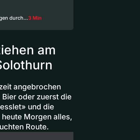
rgen durch…
3 Min
ziehen am
Solothurn
eszeit angebrochen
s Bier oder zuerst die
esslet» und die
e heute Morgen alles,
uchten Route.