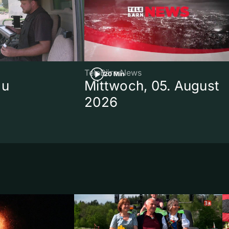
TeleBärn News
20 Min
au
Mittwoch, 05. August
2026