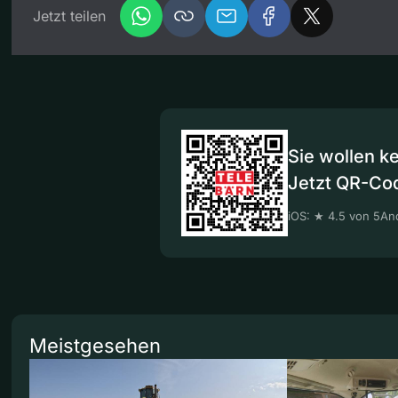
Jetzt teilen
Sie wollen k
Jetzt QR-Co
iOS: ★ 4.5 von 5
And
Meistgesehen