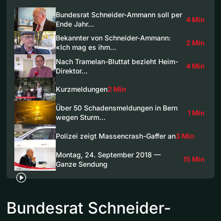
Bundesrat Schneider-Ammann soll per
4 Min
Ende Jahr…
Bekannter von Schneider-Ammann:
2 Min
«Ich mag es ihm…
Nach Tramelan-Bluttat bezieht Heim-
4 Min
Direktor…
Kurzmeldungen
2 Min
Über 50 Schadensmeldungen in Bern
1 Min
wegen Sturm…
Polizei zeigt Massencrash-Gaffer an
3 Min
Montag, 24. September 2018 —
15 Min
Ganze Sendung
Bundesrat Schneider-