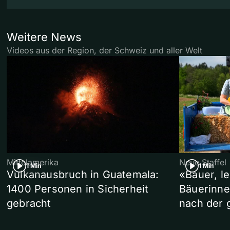
Weitere News
Videos aus der Region, der Schweiz und aller Welt
Mittelamerika
Neue Staffel
1 Min
1 Min
Vulkanausbruch in Guatemala:
«Bauer, l
1400 Personen in Sicherheit
Bäuerinne
gebracht
nach der 