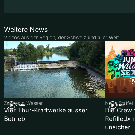
Weitere News
Videos aus der Region, der Schweiz und aller Welt
Zu wenig Wasser
Neue Staffel
2 Min
1 Min
Vier Thur-Kraftwerke ausser
Die Crew 
Betrieb
Refilled»
unsicher