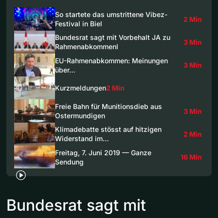
So startete das umstrittene Vibez-
2 Min
Festival in Biel
Bundesrat sagt mit Vorbehalt JA zu
3 Min
Rahmenabkommenl
EU-Rahmenabkommen: Meinungen
3 Min
über…
Kurzmeldungen
2 Min
Freie Bahn für Munitionsdieb aus
3 Min
Ostermundigen
Klimadebatte stösst auf hitzigen
2 Min
Widerstand im…
Freitag, 7. Juni 2019 — Ganze
16 Min
Sendung
Bundesrat sagt mit