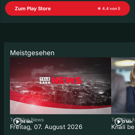
Zum Play Store
★ 4.4 von 5
Meistgesehen
TeleBärn News
TeleBärn 
14 Min
3 Min
Freitag, 07. August 2026
Knall b