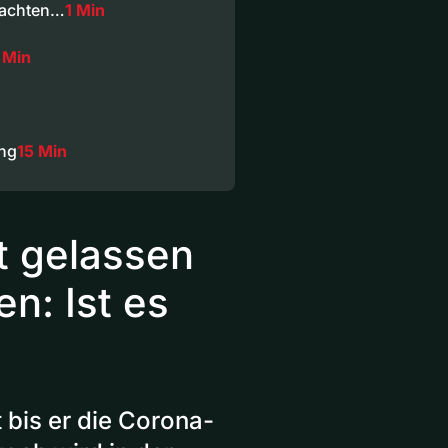
nachten…
1 Min
 Min
ung
15 Min
t gelassen
n: Ist es
 bis er die Corona-