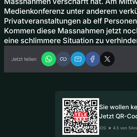
Massnahmen verschärft hat. Am Mittw
Medienkonferenz unter anderem verkü
Privatveranstaltungen ab elf Personen
Kommen diese Massnahmen jetzt noch 
eine schlimmere Situation zu verhinde
Jetzt teilen
Sie wollen k
Jetzt QR-Co
iOS: ★ 4.5 von 5
And