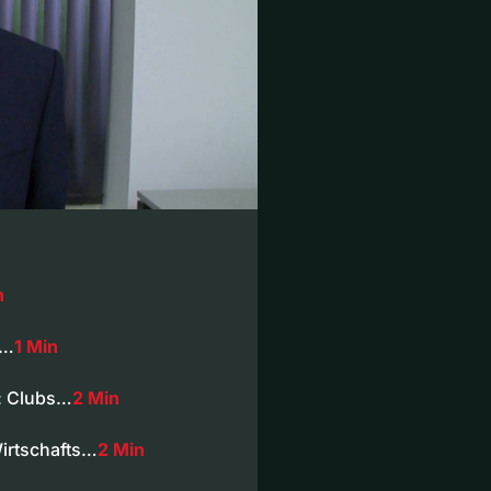
n
e…
1 Min
: Clubs…
2 Min
irtschafts…
2 Min