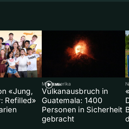
Mittelamerika
N
1 Min
on «Jung,
Vulkanausbruch in
«
: Refilled»
Guatemala: 1400
arien
Personen in Sicherheit
gebracht