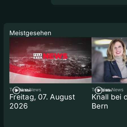
Meistgesehen
TeleBärn News
TeleBärn News
14 Min
3 Min
Freitag, 07. August
Knall bei
2026
Bern