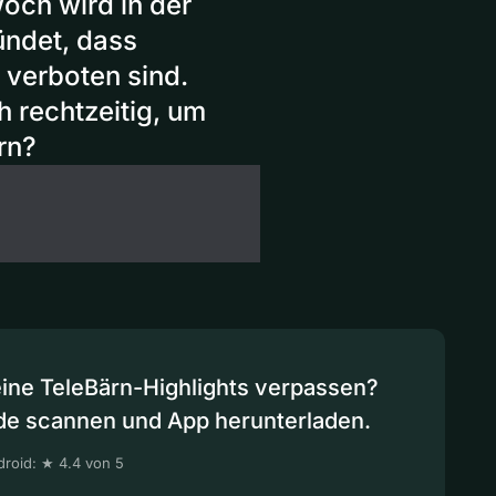
och wird in der
ndet, dass
 verboten sind.
rechtzeitig, um
rn?
eine TeleBärn-Highlights verpassen?
de scannen und App herunterladen.
roid: ★ 4.4 von 5