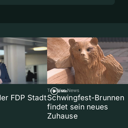
TeleBärn News
2 Min
 der FDP Stadt
Schwingfest-Brunnen
findet sein neues
Zuhause