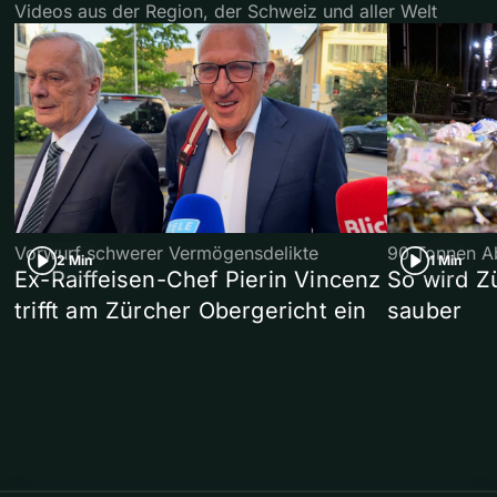
Videos aus der Region, der Schweiz und aller Welt
Vorwurf schwerer Vermögensdelikte
90 Tonnen Ab
2 Min
1 Min
Ex-Raiffeisen-Chef Pierin Vincenz
So wird Z
trifft am Zürcher Obergericht ein
sauber