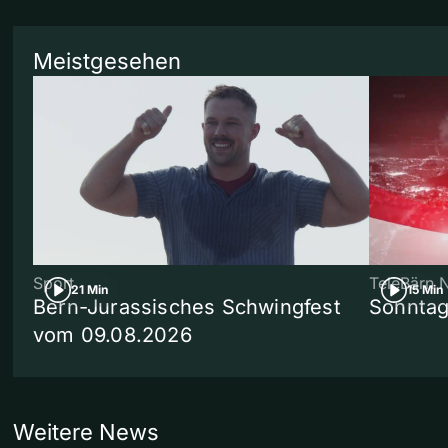
Meistgesehen
Sport
TeleBärn 
21 Min
15 Min
Bern-Jurassisches Schwingfest
Sonntag
vom 09.08.2026
Weitere News