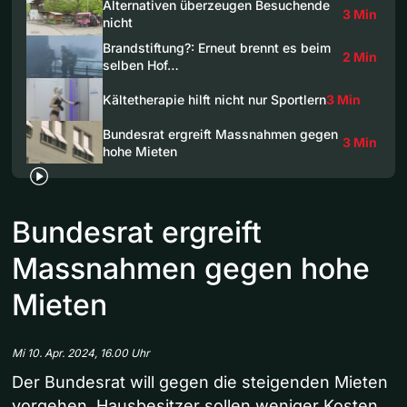
Alternativen überzeugen Besuchende
3 Min
nicht
Brandstiftung?: Erneut brennt es beim
2 Min
selben Hof…
Kältetherapie hilft nicht nur Sportlern
3 Min
Bundesrat ergreift Massnahmen gegen
3 Min
hohe Mieten
Bundesrat ergreift
Massnahmen gegen hohe
Mieten
Mi 10. Apr. 2024, 16.00 Uhr
Der Bundesrat will gegen die steigenden Mieten
vorgehen. Hausbesitzer sollen weniger Kosten