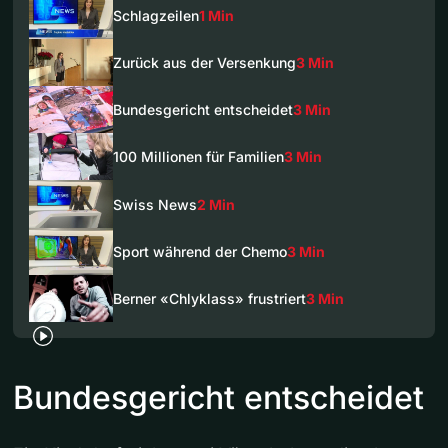
Schlagzeilen
1 Min
Zurück aus der Versenkung
3 Min
Bundesgericht entscheidet
3 Min
100 Millionen für Familien
3 Min
Swiss News
2 Min
Sport während der Chemo
3 Min
Berner «Chlyklass» frustriert
3 Min
Bundesgericht entscheidet