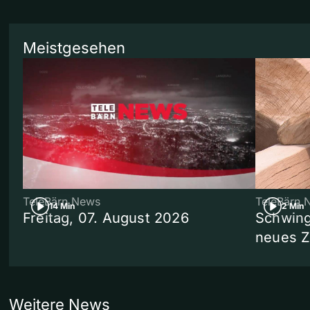
Meistgesehen
TeleBärn News
TeleBärn 
14 Min
2 Min
Freitag, 07. August 2026
Schwing
neues 
Weitere News