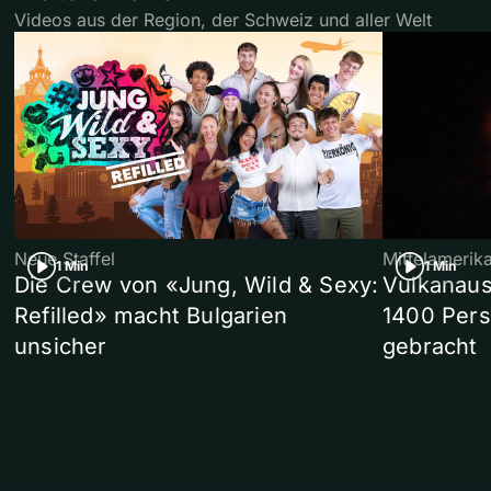
Videos aus der Region, der Schweiz und aller Welt
Neue Staffel
Mittelamerik
1 Min
1 Min
Die Crew von «Jung, Wild & Sexy:
Vulkanaus
Refilled» macht Bulgarien
1400 Pers
unsicher
gebracht