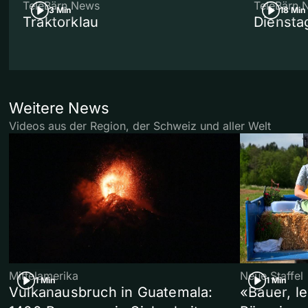
TeleBärn News
TeleBärn 
3 Min
18 Min
Traktorklau
Diensta
Weitere News
Videos aus der Region, der Schweiz und aller Welt
Mittelamerika
Neue Staffel
1 Min
1 Min
Vulkanausbruch in Guatemala:
«Bauer, l