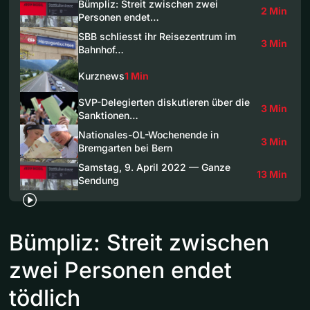
Bümpliz: Streit zwischen zwei
2 Min
Personen endet…
SBB schliesst ihr Reisezentrum im
3 Min
Bahnhof…
Kurznews
1 Min
SVP-Delegierten diskutieren über die
3 Min
Sanktionen…
Nationales-OL-Wochenende in
3 Min
Bremgarten bei Bern
Samstag, 9. April 2022 — Ganze
13 Min
Sendung
Bümpliz: Streit zwischen
zwei Personen endet
tödlich