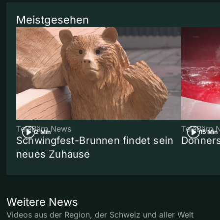
Meistgesehen
TeleBärn News
TeleBärn 
2 Min
15 Min
Schwingfest-Brunnen findet sein
Donners
neues Zuhause
Weitere News
Videos aus der Region, der Schweiz und aller Welt