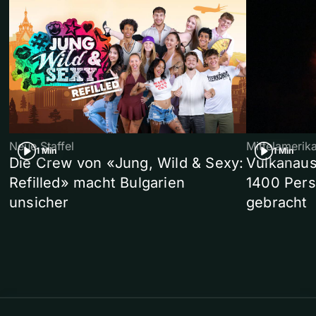
Neue Staffel
Mittelamerik
1 Min
1 Min
Die Crew von «Jung, Wild & Sexy:
Vulkanaus
Refilled» macht Bulgarien
1400 Pers
unsicher
gebracht