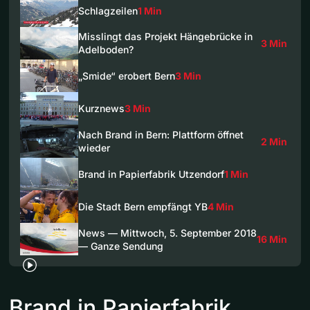
Schlagzeilen
1 Min
Misslingt das Projekt Hängebrücke in
3 Min
Adelboden?
„Smide“ erobert Bern
3 Min
Kurznews
3 Min
Nach Brand in Bern: Plattform öffnet
2 Min
wieder
Brand in Papierfabrik Utzendorf
1 Min
Die Stadt Bern empfängt YB
4 Min
News — Mittwoch, 5. September 2018
16 Min
— Ganze Sendung
Brand in Papierfabrik