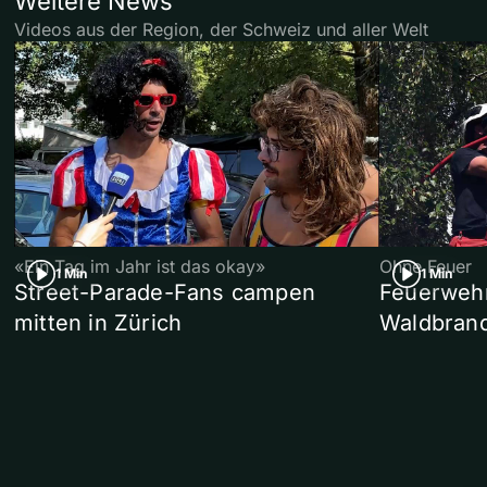
Weitere News
Videos aus der Region, der Schweiz und aller Welt
«Ein Tag im Jahr ist das okay»
Ohne Feuer
1 Min
1 Min
Street-Parade-Fans campen
Feuerwehr 
mitten in Zürich
Waldbrand