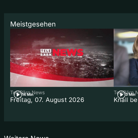
Meistgesehen
TeleBärn News
TeleBärn 
14 Min
3 Min
Freitag, 07. August 2026
Knall b