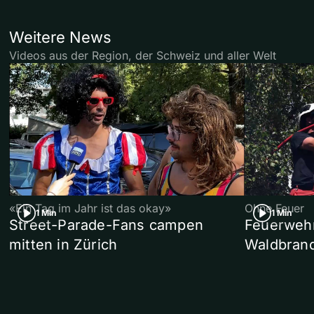
Weitere News
Videos aus der Region, der Schweiz und aller Welt
«Ein Tag im Jahr ist das okay»
Ohne Feuer
1 Min
1 Min
Street-Parade-Fans campen
Feuerwehr 
mitten in Zürich
Waldbrand