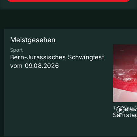
Meistgesehen
Sport
Bern-Jurassisches Schwingfest
vom 09.08.2026
TeleBärn 
14 Min
Samstag