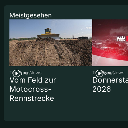
Meistgesehen
TeleBärn News
TeleBärn News
3 Min
15 Min
Vom Feld zur
Donnersta
Motocross-
2026
Rennstrecke