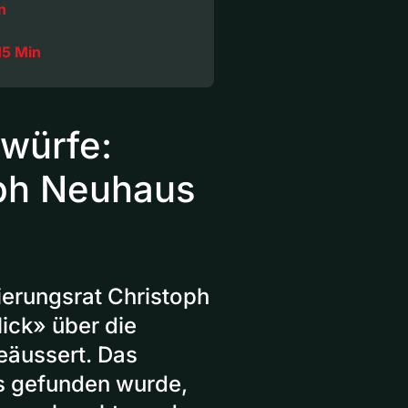
n
15 Min
würfe:
oph Neuhaus
ierungsrat Christoph
ck» über die
eäussert. Das
ts gefunden wurde,