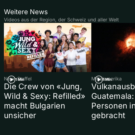
Weitere News
Videos aus der Region, der Schweiz und aller Welt
Neue Staffel
Mittelamerika
1 Min
1 Min
Die Crew von «Jung,
Vulkanausb
Wild & Sexy: Refilled»
Guatemala:
macht Bulgarien
Personen in
unsicher
gebracht