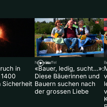
Neue Staffel
B
1 Min
ruch in
«Bauer, ledig, sucht…»:
 1400
Diese Bäuerinnen und
 Sicherheit
Bauern suchen nach
l
der grossen Liebe