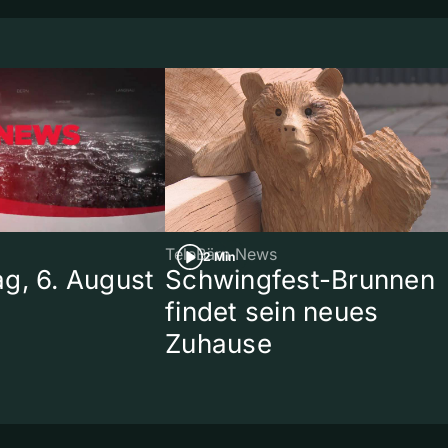
TeleBärn News
2 Min
g, 6. August
Schwingfest-Brunnen
findet sein neues
Zuhause