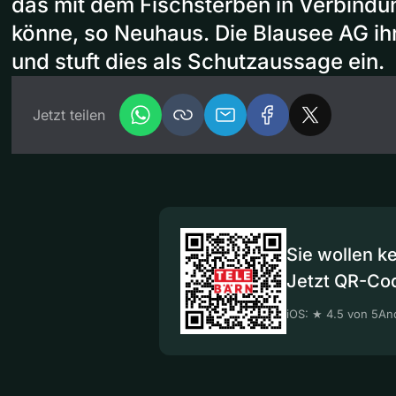
das mit dem Fischsterben in Verbind
könne, so Neuhaus. Die Blausee AG ihr
und stuft dies als Schutzaussage ein.
Jetzt teilen
Sie wollen k
Jetzt QR-Co
iOS: ★ 4.5 von 5
And