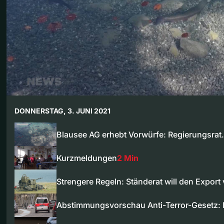
DONNERSTAG, 3. JUNI 2021
Blausee AG erhebt Vorwürfe: Regierungsra
Kurzmeldungen
2 Min
Strengere Regeln: Ständerat will den Expor
Abstimmungsvorschau Anti-Terror-Gesetz: