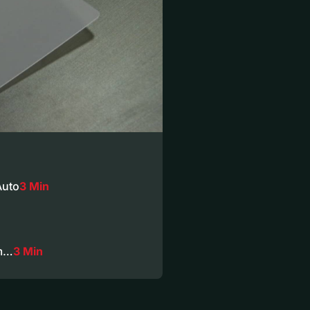
Auto
3 Min
am…
3 Min