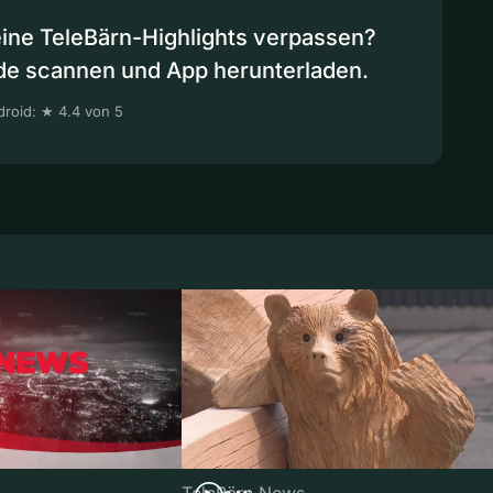
eine TeleBärn-Highlights verpassen?
de scannen und App herunterladen.
roid: ★ 4.4 von 5
TeleBärn News