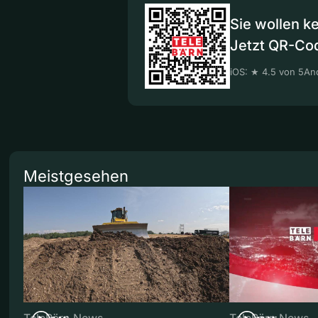
Sie wollen k
Jetzt QR-Co
iOS: ★ 4.5 von 5
And
Meistgesehen
TeleBärn News
TeleBärn News