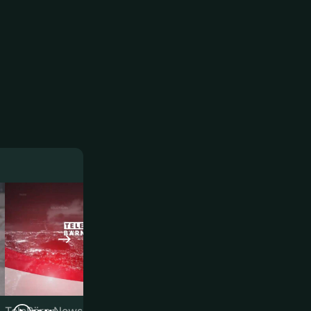
TeleBärn News
TeleBärn News