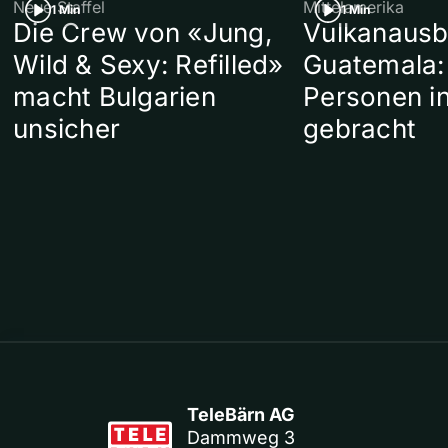
Neue Staffel
Mittelamerika
1 Min
1 Min
Die Crew von «Jung,
Vulkanausb
Wild & Sexy: Refilled»
Guatemala:
macht Bulgarien
Personen in
unsicher
gebracht
TeleBärn AG
Dammweg 3