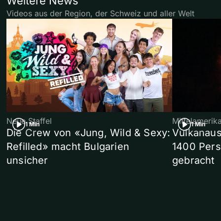
Weitere News
Videos aus der Region, der Schweiz und aller Welt
Neue Staffel
Mittelamerik
1 Min
1 Min
Die Crew von «Jung, Wild & Sexy:
Vulkanaus
Refilled» macht Bulgarien
1400 Pers
unsicher
gebracht