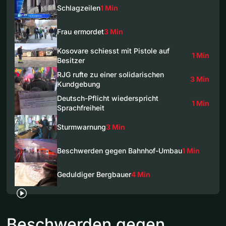
Schlagzeilen
1 Min
Frau ermordet
3 Min
Kosovare schiesst mit Pistole auf
1 Min
Besitzer
RJG rufte zu einer solidarischen
3 Min
Kundgebung
Deutsch-Pflicht wiederspricht
1 Min
Sprachfreiheit
Sturmwarnung
3 Min
Beschwerden gegen Bahnhof-Umbau
1 Min
Geduldiger Bergbauer
4 Min
Beschwerden gegen