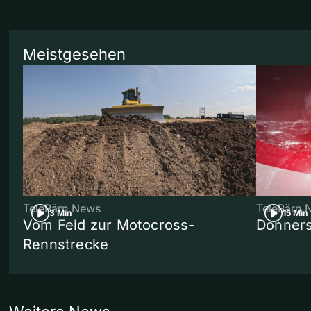
Meistgesehen
TeleBärn News
TeleBärn 
3 Min
15 Min
Vom Feld zur Motocross-
Donners
Rennstrecke