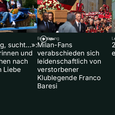
Beerdigung
L
1 Min
ig, sucht…»:
Milan-Fans
rinnen und
verabschieden sich
hen nach
leidenschaftlich von
n Liebe
verstorbener
Klublegende Franco
Baresi