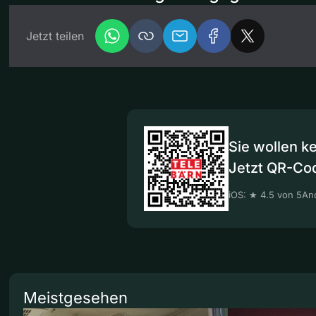
Jetzt teilen
Sie wollen k
Jetzt QR-Co
iOS: ★ 4.5 von 5
And
Meistgesehen