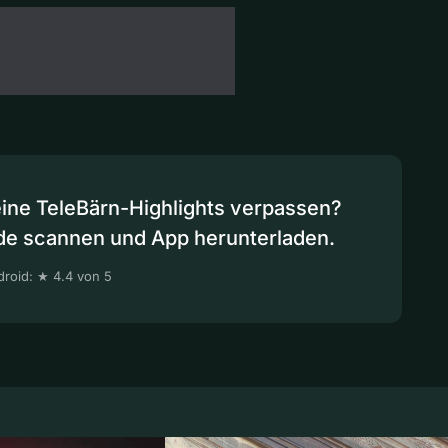
eine TeleBärn-Highlights verpassen?
de scannen und App herunterladen.
roid: ★ 4.4 von 5