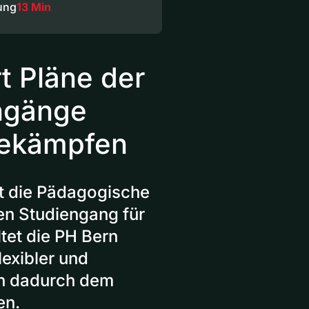
ung
13 Min
rt Pläne der
ngänge
bekämpfen
t die Pädagogische
en Studiengang für
tet die PH Bern
lexibler und
ich dadurch dem
en.