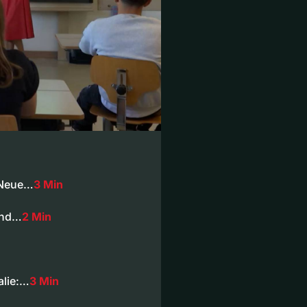
: Neue…
3 Min
und…
2 Min
alie:…
3 Min