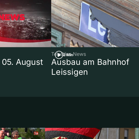
TeleBärn News
2 Min
 05. August
Ausbau am Bahnhof
Leissigen