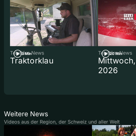
TeleBärn News
TeleBärn News
3 Min
20 Min
Traktorklau
Mittwoch,
2026
Weitere News
Videos aus der Region, der Schweiz und aller Welt